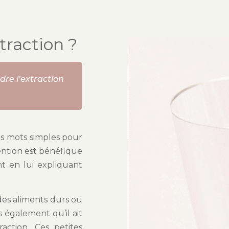
traction ?
dre l’extraction
es mots simples pour
vention est bénéfique
t en lui expliquant
 des aliments durs ou
 également qu’il ait
ction. Ces petites