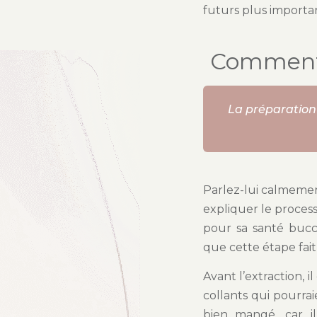
futurs plus importan
Comment p
La préparation 
Parlez-lui calmemen
expliquer le process
pour sa santé bucc
que cette étape fait 
Avant l’extraction, 
collants qui pourra
bien mangé, car i